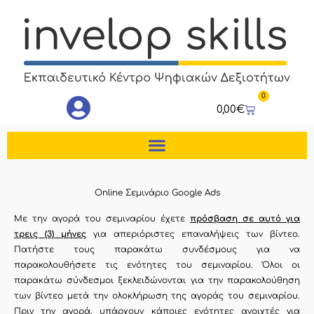
Μετάβαση
στο
περιεχόμενο
0
Cart
0,00
€
Online Σεμινάριο Google Ads
Με την αγορά του σεμιναρίου έχετε
πρόσβαση σε αυτό για
τρεις (3) μήνες
για απεριόριστες επαναλήψεις των βίντεο.
Πατήστε τους παρακάτω συνδέσμους για να
παρακολουθήσετε τις ενότητες του σεμιναρίου. Όλοι οι
παρακάτω σύνδεσμοι ξεκλειδώνονται για την παρακολούθηση
των βίντεο μετά την ολοκλήρωση της αγοράς του σεμιναρίου.
Πριν την αγορά, υπάρχουν κάποιες ενότητες ανοιχτές για