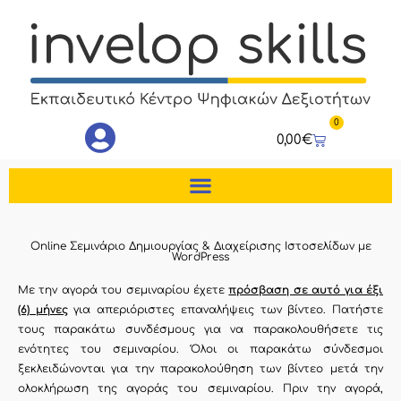
Μετάβαση
στο
περιεχόμενο
0
Cart
0,00
€
Online Σεμινάριο Δημιουργίας & Διαχείρισης Ιστοσελίδων με
WordPress
Με την αγορά του σεμιναρίου έχετε
πρόσβαση σε αυτό για έξι
(6) μήνες
για απεριόριστες επαναλήψεις των βίντεο. Πατήστε
τους παρακάτω συνδέσμους για να παρακολουθήσετε τις
ενότητες του σεμιναρίου. Όλοι οι παρακάτω σύνδεσμοι
ξεκλειδώνονται για την παρακολούθηση των βίντεο μετά την
ολοκλήρωση της αγοράς του σεμιναρίου. Πριν την αγορά,