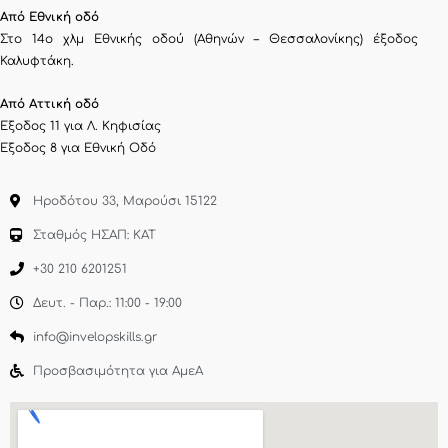
Από Εθνική οδό
Στο 14ο χλμ Εθνικής οδού (Αθηνών – Θεσσαλονίκης) έξοδος
Καλυφτάκη.
Από Αττική οδό
Έξοδος 11 για Λ. Κηφισίας
Έξοδος 8 για Εθνική Οδό
Ηροδότου 33, Μαρούσι 15122
Σταθμός ΗΣΑΠ: ΚΑΤ
+30 210 6201251
Δευτ. - Παρ.: 11:00 - 19:00
info@invelopskills.gr
Προσβασιμότητα για ΑμεΑ