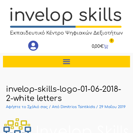
Μετάβαση
στο
περιεχόμενο
0
Cart
0,00
€
invelop-skills-logo-01-06-2018-
2-white letters
Αφήστε το Σχόλιό σας
/ Από
Dimitrios Tsintikidis
/
29 Μαΐου 2019