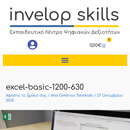
Μετάβαση
στο
περιεχόμενο
0
Cart
0,00
€
excel-basic-1200-630
Αφήστε το Σχόλιό σας
/ Από
Dimitrios Tsintikidis
/
27 Οκτωβρίου
2020