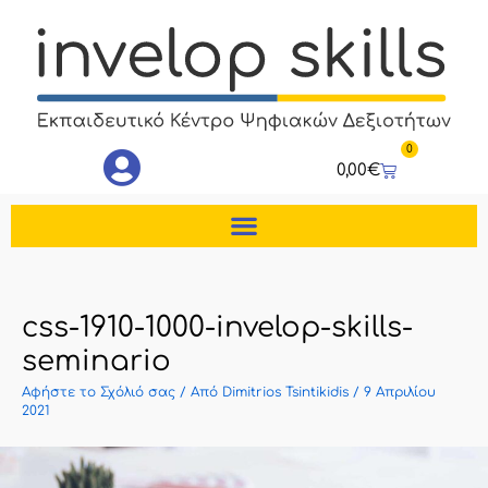
Μετάβαση
στο
περιεχόμενο
0
Cart
0,00
€
css-1910-1000-invelop-skills-
seminario
Αφήστε το Σχόλιό σας
/ Από
Dimitrios Tsintikidis
/
9 Απριλίου
2021