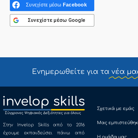
Συνεχίστε μέσω
Facebook
Συνεχίστε μέσω
Google
Ενημερωθείτε για τα
νέα μα
Σχετικά με εμάς
Μας εμπιστεύθη
Στην Invelop Skills από το 2016
έχουμε εκπαιδεύσει πάνω από
Η ομάδα μας