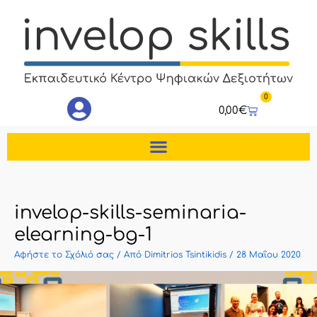
Μετάβαση
στο
περιεχόμενο
0
Cart
0,00
€
invelop-skills-seminaria-
elearning-bg-1
Αφήστε το Σχόλιό σας
/ Από
Dimitrios Tsintikidis
/
28 Μαΐου 2020