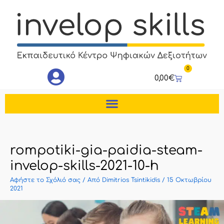
Μετάβαση
στο
περιεχόμενο
0
Cart
0,00
€
rompotiki-gia-paidia-steam-
invelop-skills-2021-10-h
Αφήστε το Σχόλιό σας
/ Από
Dimitrios Tsintikidis
/
15 Οκτωβρίου
2021