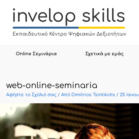
Μετάβαση
στο
περιεχόμενο
Online Σεμινάρια
Σχετικά με εμάς
web-online-seminaria
Αφήστε το Σχόλιό σας
/ Από
Dimitrios Tsintikidis
/
25 Ιανου