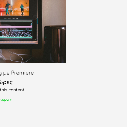
g με Premiere
 ώρες
this content
τερα »