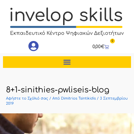
Μετάβαση
στο
περιεχόμενο
0
Cart
0,00
€
8+1-sinithies-pwliseis-blog
Αφήστε το Σχόλιό σας
/ Από
Dimitrios Tsintikidis
/
3 Σεπτεμβρίου
2019