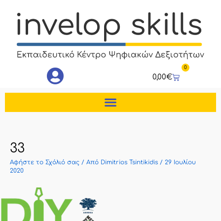
Μετάβαση
στο
περιεχόμενο
0
Cart
0,00
€
33
Αφήστε το Σχόλιό σας
/ Από
Dimitrios Tsintikidis
/
29 Ιουλίου
2020