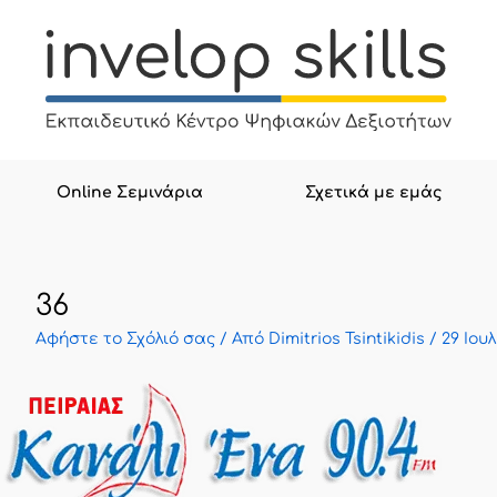
Μετάβαση
στο
περιεχόμενο
Online Σεμινάρια
Σχετικά με εμάς
36
Αφήστε το Σχόλιό σας
/ Από
Dimitrios Tsintikidis
/
29 Ιου