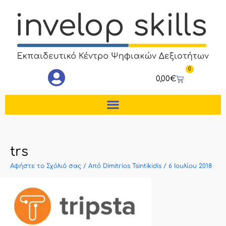
Μετάβαση
στο
περιεχόμενο
0
Cart
0,00
€
trs
Αφήστε το Σχόλιό σας
/ Από
Dimitrios Tsintikidis
/
6 Ιουλίου 2018