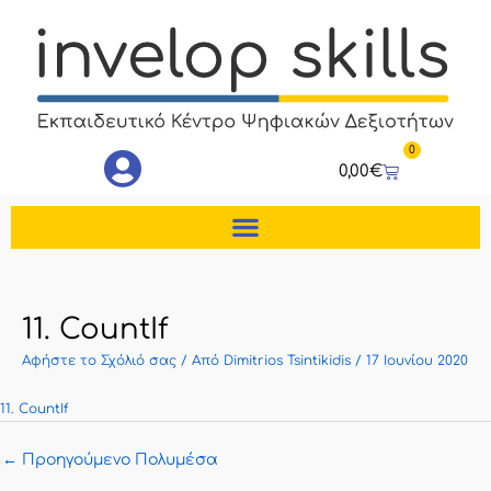
Μετάβαση
στο
περιεχόμενο
0
Cart
0,00
€
11. CountIf
Αφήστε το Σχόλιό σας
/ Από
Dimitrios Tsintikidis
/
17 Ιουνίου 2020
11. CountIf
←
Προηγούμενο Πολυμέσα