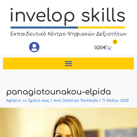
Μετάβαση
στο
περιεχόμενο
0
Cart
0,00
€
panagiotounakou-elpida
Αφήστε το Σχόλιό σας
/ Από
Dimitrios Tsintikidis
/
11 Μαΐου 2020