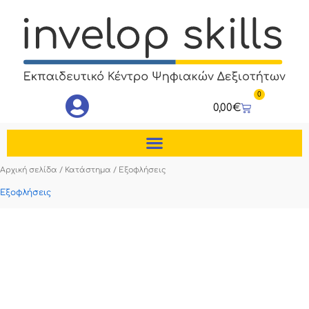
Μετάβαση
στο
περιεχόμενο
0
Cart
0,00
€
Αρχική σελίδα
/
Κατάστημα
/ Εξοφλήσεις
Εξοφλήσεις