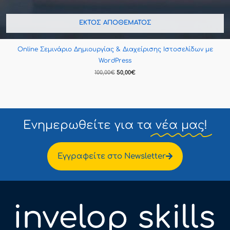
ΕΚΤΌΣ ΑΠΟΘΈΜΑΤΟΣ
Online Σεμινάριο Δημιουργίας & Διαχείρισης Ιστοσελίδων με
WordPress
100,00
€
50,00
€
Ενημερωθείτε για τα
νέα μας!
Εγγραφείτε στο Newsletter