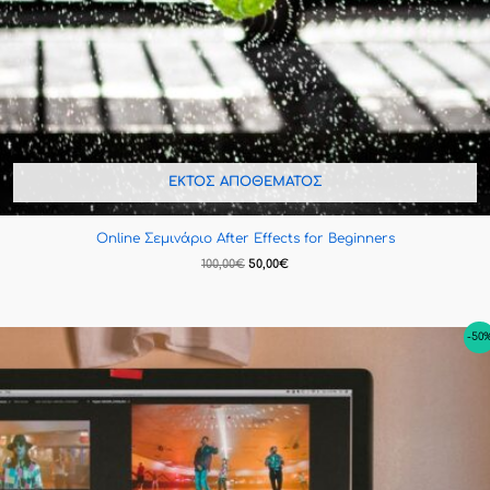
ΕΚΤΌΣ ΑΠΟΘΈΜΑΤΟΣ
Online Σεμινάριο After Effects for Beginners
100,00
€
50,00
€
Original
Η
-50
price
τρέχουσα
was:
τιμή
160,00€.
είναι:
80,00€.