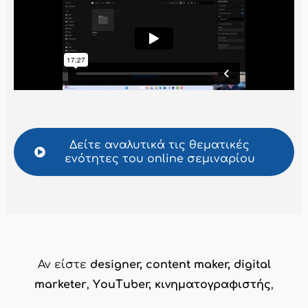
Δείτε αναλυτικά τις θεματικές
ενότητες του online σεμιναρίου
Αν είστε
designer, content maker, digital
marketer
,
ΥouΤuber, κινηματογραφιστής
,