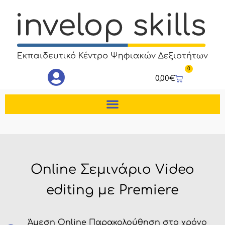
Μετάβαση
στο
περιεχόμενο
0
Cart
0,00
€
Online Σεμινάριο Video
editing με Premiere
Άμεση Online Παρακολούθηση στο χρόνο