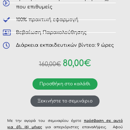
που επιθυμείς
100% πρακτική εφαρμογή
Βεβαίωση Παρακολούθησης
Διάρκεια εκπαιδευτικών βίντεο: 9 ώρες
Original
Η
80,00
€
160,00
€
price
τρέχουσα
was:
τιμή
Προσθήκη στο καλάθι
160,00€.
είναι:
Ξεκινήστε το σεμινάριο
80,00€.
Με την αγορά του σεμιναρίου έχετε
πρόσβαση σε αυτό
για έξι (6) μήνες
για απεριόριστες επαναλήψεις. Αφού