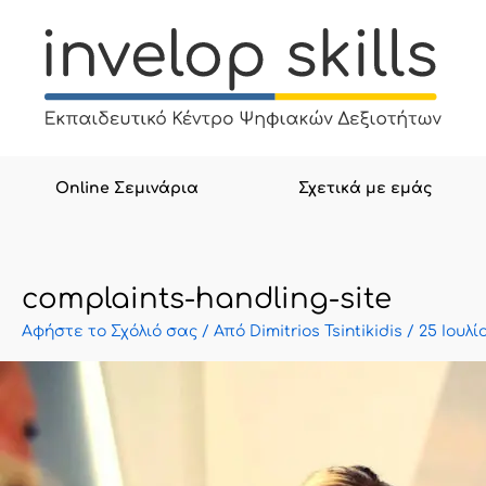
Μετάβαση
στο
περιεχόμενο
Online Σεμινάρια
Σχετικά με εμάς
complaints-handling-site
Αφήστε το Σχόλιό σας
/ Από
Dimitrios Tsintikidis
/
25 Ιουλί