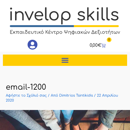
Μετάβαση
στο
περιεχόμενο
0
Cart
0,00
€
email-1200
Αφήστε το Σχόλιό σας
/ Από
Dimitrios Tsintikidis
/
22 Απριλίου
2020